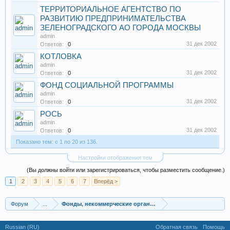
ТЕРРИТОРИАЛЬНОЕ АГЕНТСТВО ПО
РАЗВИТИЮ ПРЕДПРИНИМАТЕЛЬСТВА
ЗЕЛЕНОГРАДСКОГО АО ГОРОДА МОСКВЫ
admin
31 дек 2002
Ответов:
0
КОТЛОВКА
admin
31 дек 2002
Ответов:
0
ФОНД СОЦИАЛЬНОЙ ПРОГРАММЫ
admin
31 дек 2002
Ответов:
0
РОСЬ
admin
31 дек 2002
Ответов:
0
Показано тем: с 1 по 20 из 136.
Настройки отображения тем
(Вы должны войти или зарегистрироваться, чтобы разместить сообщение.)
1
2
3
4
5
6
7
Вперёд >
Форум
...
Фонды, некоммерческие организации
Russian (RU)
Обратная связь
Помощь