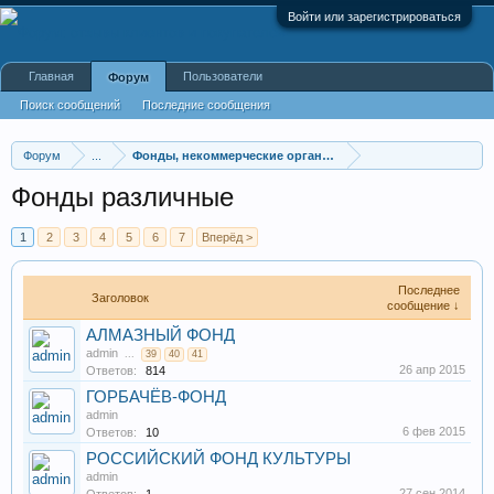
Войти или зарегистрироваться
Главная
Пользователи
Форум
Поиск сообщений
Последние сообщения
Форум
...
Фонды, некоммерческие организации
Фонды различные
1
2
3
4
5
6
7
Вперёд >
Последнее
Заголовок
сообщение ↓
АЛМАЗНЫЙ ФОНД
admin
...
39
40
41
26 апр 2015
Ответов:
814
ГОРБАЧЁВ-ФОНД
admin
6 фев 2015
Ответов:
10
РОССИЙСКИЙ ФОНД КУЛЬТУРЫ
admin
27 сен 2014