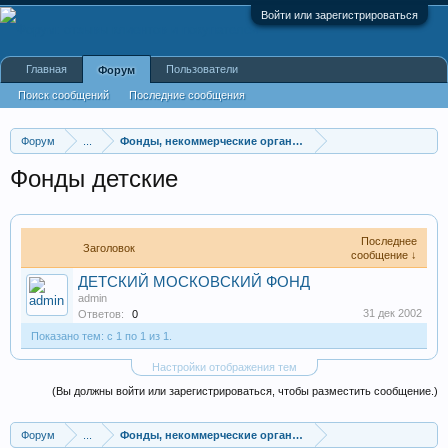
Войти или зарегистрироваться
Главная
Пользователи
Форум
Поиск сообщений
Последние сообщения
Форум
...
Фонды, некоммерческие организации
Фонды детские
Последнее
Заголовок
сообщение ↓
ДЕТСКИЙ МОСКОВСКИЙ ФОНД
admin
31 дек 2002
Ответов:
0
Показано тем: с 1 по 1 из 1.
Настройки отображения тем
(Вы должны войти или зарегистрироваться, чтобы разместить сообщение.)
Форум
...
Фонды, некоммерческие организации