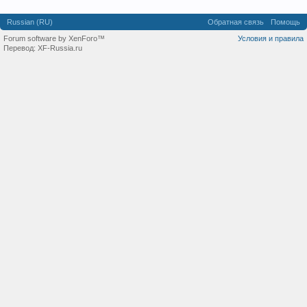
Russian (RU)
Обратная связь
Помощь
Forum software by XenForo™
Условия и правила
Перевод:
XF-Russia.ru