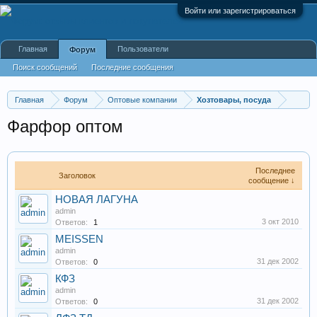
Войти или зарегистрироваться
Главная
Пользователи
Форум
Поиск сообщений
Последние сообщения
Главная
Форум
Оптовые компании
Хозтовары, посуда
Фарфор оптом
Последнее
Заголовок
сообщение ↓
НОВАЯ ЛАГУНА
admin
3 окт 2010
Ответов:
1
MEISSEN
admin
31 дек 2002
Ответов:
0
КФЗ
admin
31 дек 2002
Ответов:
0