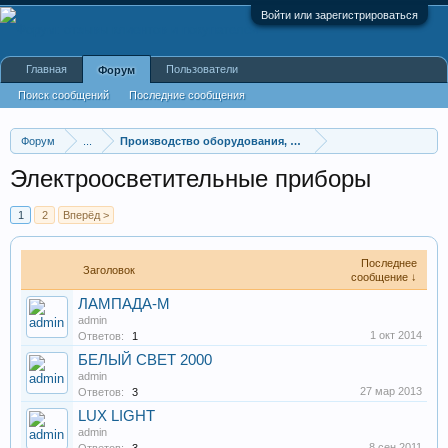
Войти или зарегистрироваться
Главная
Пользователи
Форум
Поиск сообщений
Последние сообщения
Форум
...
Производство оборудования, оборудование для произв
Электроосветительные приборы
1
2
Вперёд >
Последнее
Заголовок
сообщение ↓
ЛАМПАДА-М
admin
1 окт 2014
Ответов:
1
БЕЛЫЙ СВЕТ 2000
admin
27 мар 2013
Ответов:
3
LUX LIGHT
admin
8 сен 2011