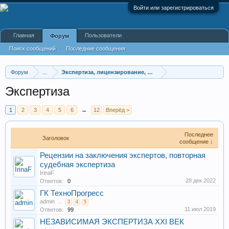
Войти или зарегистрироваться
Главная
Пользователи
Форум
Поиск сообщений
Последние сообщения
Форум
...
Экспертиза, лицензирование, регистрация, сертифика
Экспертиза
1
2
3
4
5
6
→
12
Вперёд >
Последнее
Заголовок
сообщение ↓
Рецензии на заключения экспертов, повторная
судебная экспертиза
IrinaF
28 дек 2022
Ответов:
0
ГК ТехноПрогресс
admin
...
3
4
5
11 июл 2019
Ответов:
99
НЕЗАВИСИМАЯ ЭКСПЕРТИЗА XXI ВЕК