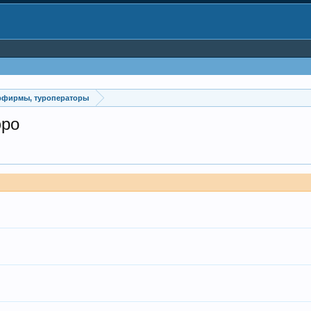
урфирмы, туроператоры
юро