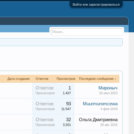
Войти или зарегистрироваться
Дата создания
Ответов
Просмотров
Последнее сообщение ↓
Ответов:
1
Мироныч
Просмотров:
1.427
16 июл 2023
Ответов:
93
Muurmuromcewa
Просмотров:
11.547
4 фев 2018
Ответов:
32
Ольга Дмитриевна
Просмотров:
3.201
26 авг 2015