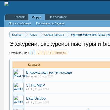
Главная
Пользователи
Форум
Поиск сообщений
Последние сообщения
Главная
Форум
Сфера туризма
Туристические агентства, т
Экскурсии, экскурсионные туры и б
Страница 1 из 4
1
2
3
4
Вперёд >
Заголовок
В Кронштадт на теплоходе
Маргуня
,
16 июл 2023
ЭТНОМИР
admin
,
31 дек 2002
Ваш Выбор
admin
,
31 дек 2002