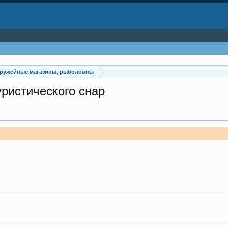
оружейные магазины, рыболовны
ристического снар