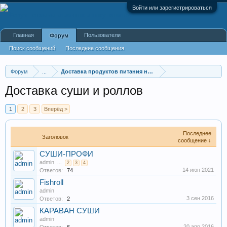
Войти или зарегистрироваться
Главная
Пользователи
Форум
Поиск сообщений
Последние сообщения
Форум
...
Доставка продуктов питания на дом и в офис
Доставка суши и роллов
1
2
3
Вперёд >
Последнее
Заголовок
сообщение ↓
СУШИ-ПРОФИ
admin
...
2
3
4
14 июн 2021
Ответов:
74
Fishroll
admin
3 сен 2016
Ответов:
2
КАРАВАН СУШИ
admin
20 апр 2016