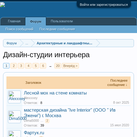
Войти или зарегистрироваться
Главная
Пользователи
Форум
Поиск сообщений
Последние сообщения
Форум
...
Архитектурные и ландшафтные организации
Дизайн-студии интерьера
1
2
3
4
5
6
→
20
Вперёд >
Последнее
Заголовок
сообщение ↓
Лесной мох на стене комнаты
Alexxxey
8 окт 2025
Ответов:
8
мастерская дизайна "Ive Interior" (ООО " Ив
Эжени") г. Москва
Dima5000
...
2
15 июл 2020
Ответов:
39
Фартук.ru