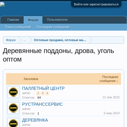
Войти или зарегистрироваться
Главная
Пользователи
Форум
Поиск сообщений
Последние сообщения
Форум
...
Оптовые продажи, оптовые магазины
Деревянные поддоны, дрова, уголь
оптом
Последнее
Заголовок
сообщение ↓
ПАЛЛЕТНЫЙ ЦЕНТР
admin
...
2
3
4
21 янв 2015
Ответов:
64
РУСТРАНССЕРВИС
admin
5 мар 2014
Ответов:
1
ДЕРЕВЯНКА
admin