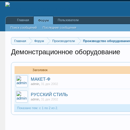
Главная
Пользователи
Форум
Поиск сообщений
Последние сообщения
Главная
Форум
Производители
Производство оборудования
Демонстрационное оборудование
Заголовок
МАКЕТ-Ф
admin
,
31 дек 2002
РУССКИЙ СТИЛЬ
admin
,
31 дек 2002
Показано тем: с 1 по 2 из 2.