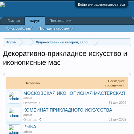
Войти или зарегистрироваться
Главная
Пользователи
Форум
Поиск сообщений
Последние сообщения
Форум
...
Художественные галереи, салоны, студии
Декоративно-прикладное искусство и
иконописные мас
Последнее
Заголовок
сообщение ↓
МОСКОВСКАЯ ИКОНОПИСНАЯ МАСТЕРСКАЯ
admin
31 дек 2002
Ответов:
0
КОМБИНАТ ПРИКЛАДНОГО ИСКУССТВА
admin
31 дек 2002
Ответов:
0
РЫБА
admin