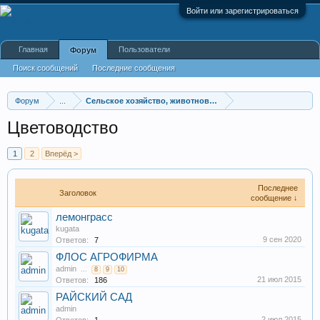
Войти или зарегистрироваться
Главная
Пользователи
Форум
Поиск сообщений
Последние сообщения
Форум
...
Сельское хозяйство, животноводство, фермы, совхозы
Цветоводство
1
2
Вперёд >
Последнее
Заголовок
сообщение ↓
лемонграсс
kugata
9 сен 2020
Ответов:
7
ФЛОС АГРОФИРМА
admin
...
8
9
10
21 июл 2015
Ответов:
186
РАЙСКИЙ САД
admin
2 июл 2015