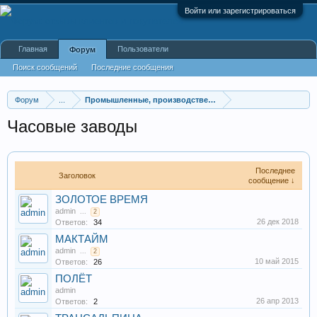
Войти или зарегистрироваться
Главная
Пользователи
Форум
Поиск сообщений
Последние сообщения
Форум
...
Промышленные, производственные и перерабатывающие
Часовые заводы
Последнее
Заголовок
сообщение ↓
ЗОЛОТОЕ ВРЕМЯ
admin
...
2
26 дек 2018
Ответов:
34
МАКТАЙМ
admin
...
2
10 май 2015
Ответов:
26
ПОЛЁТ
admin
26 апр 2013
Ответов:
2