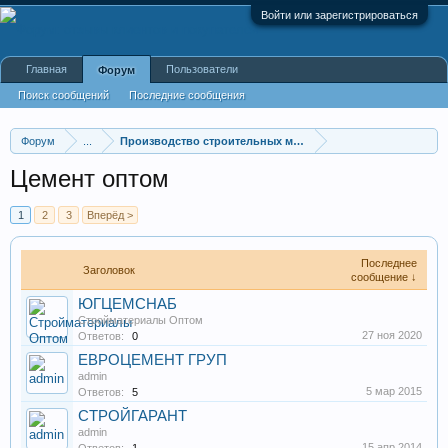
Войти или зарегистрироваться
Главная
Пользователи
Форум
Поиск сообщений
Последние сообщения
Форум
...
Производство строительных материалов, оборудования
Цемент оптом
1
2
3
Вперёд >
Последнее
Заголовок
сообщение ↓
ЮГЦЕМСНАБ
Стройматериалы Оптом
27 ноя 2020
Ответов:
0
ЕВРОЦЕМЕНТ ГРУП
admin
5 мар 2015
Ответов:
5
СТРОЙГАРАНТ
admin
15 апр 2014