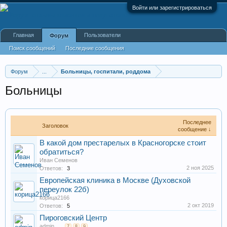
Войти или зарегистрироваться
Главная
Пользователи
Форум
Поиск сообщений
Последние сообщения
Форум
...
Больницы, госпитали, роддома
Больницы
Последнее
Заголовок
сообщение ↓
В какой дом престарелых в Красногорске стоит
обратиться?
Иван Семенов
2 ноя 2025
Ответов:
3
Европейская клиника в Москве (Духовской
переулок 22б)
корица2166
2 окт 2019
Ответов:
5
Пироговский Центр
admin
...
7
8
9