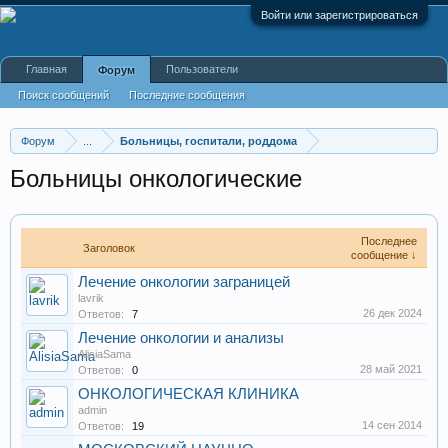
Войти или зарегистрироваться
Главная
Пользователи
Форум
Поиск сообщений
Последние сообщения
Форум
...
Больницы, госпитали, роддома
Больницы онкологические
Последнее
Заголовок
сообщение ↓
Лечение онкологии заграницей
lavrik
26 дек 2024
Ответов:
7
Лечение онкологии и анализы
AlisiaSama
28 май 2021
Ответов:
0
ОНКОЛОГИЧЕСКАЯ КЛИНИКА
admin
14 сен 2014
Ответов:
19