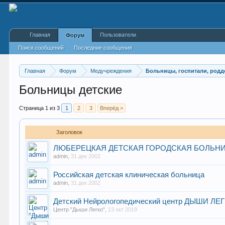
Главная
Пользователи
Форум
Поиск сообщений
Последние сообщения
Главная
Форум
Медучреждения
Больницы, госпитали, род
Больницы детские
Страница 1 из 3
1
2
3
Вперёд >
Заголовок
ЛЮБЕРЕЦКАЯ ДЕТСКАЯ ГОРОДСКАЯ БОЛЬН
admin
,
31 дек 2002
Российская детская клиническая больница
admin
,
31 дек 2002
Детский Нейрологопедический центр ДЫШИ ЛЕ
Центр "Дыши Легко"
,
13 окт 2019