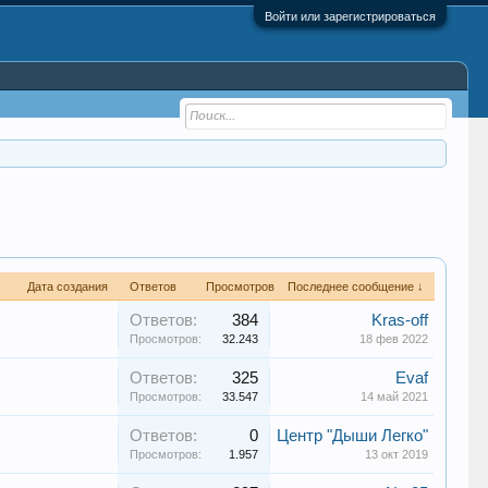
Войти или зарегистрироваться
Дата создания
Ответов
Просмотров
Последнее сообщение ↓
Ответов:
384
Kras-off
Просмотров:
32.243
18 фев 2022
Ответов:
325
Еvaf
Просмотров:
33.547
14 май 2021
Ответов:
0
Центр "Дыши Легко"
Просмотров:
1.957
13 окт 2019