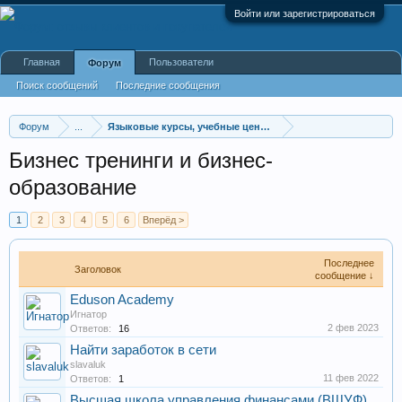
Войти или зарегистрироваться
Главная
Пользователи
Форум
Поиск сообщений
Последние сообщения
Форум
...
Языковые курсы, учебные центры
Бизнес тренинги и бизнес-
образование
1
2
3
4
5
6
Вперёд >
Последнее
Заголовок
сообщение ↓
Eduson Academy
Игнатор
2 фев 2023
Ответов:
16
Найти заработок в сети
slavaluk
11 фев 2022
Ответов:
1
Высшая школа управления финансами (ВШУФ)