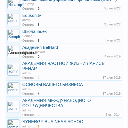
Игнатор
5 фев 2022
Ответов:
9
Eduson.tv
admin
2 фев 2022
Ответов:
8
Школа Index
Seraph
3 мар 2021
Ответов:
5
Академия BelHard
Александрахом
4 июл 2019
Ответов:
0
АКАДЕМИЯ ЧАСТНОЙ ЖИЗНИ ЛАРИСЫ
РЕНАР
admin
17 фев 2019
Ответов:
2
ОСНОВЫ ВАШЕГО БИЗНЕСА
admin
17 фев 2019
Ответов:
3
АКАДЕМИЯ МЕЖДУНАРОДНОГО
СОТРУДНИЧЕСТВА
admin
6 окт 2014
Ответов:
2
SYNERGY BUSINESS SCHOOL
admin
...
2