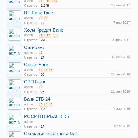
admin
...
61
62
63
28 июн 2017
Ответов:
1.249
НБ Банк Траст
admin
...
2
3
7 апр 2017
Ответов:
44
Хоум Кредит Банк
admin
...
11
12
13
3 фев 2017
Ответов:
240
Ситибанк
admin
...
2
16 сен 2016
Ответов:
24
Океан Банк
admin
...
3
4
5
26 мар 2016
Ответов:
99
ОТП Банк
admin
...
2
21 мар 2016
Ответов:
26
Банк ВТБ 24
admin
...
5
6
7
9 мар 2016
Ответов:
129
РОСИНТЕРБАНК КБ
admin
6 авг 2015
Ответов:
14
Операционная касса № 1