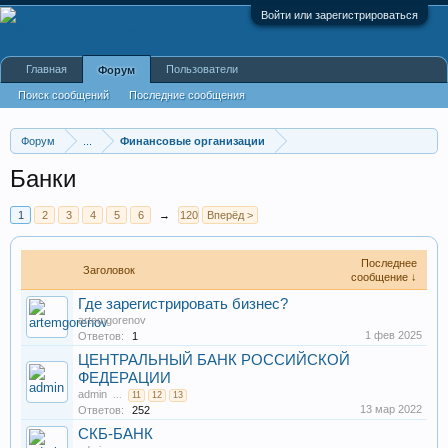
Войти или зарегистрироваться
Главная
Пользователи
Форум
Поиск сообщений
Последние сообщения
Форум
...
Финансовые организации
Банки
1
2
3
4
5
6
→
120
Вперёд >
Последнее
Заголовок
сообщение ↓
Где зарегистрировать бизнес?
artemgorenov
1 фев 2025
Ответов:
1
ЦЕНТРАЛЬНЫЙ БАНК РОССИЙСКОЙ
ФЕДЕРАЦИИ
admin
...
11
12
13
13 мар 2022
Ответов:
252
СКБ-БАНК