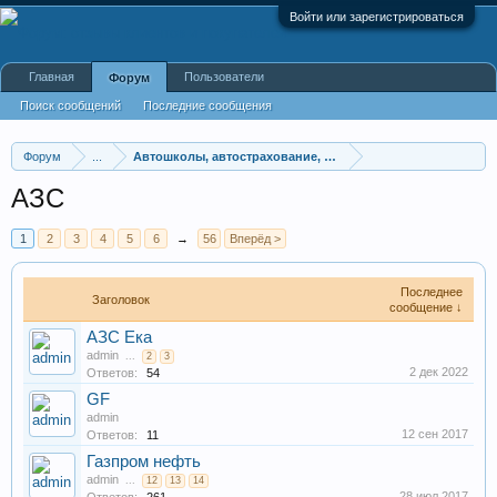
Войти или зарегистрироваться
Главная
Пользователи
Форум
Поиск сообщений
Последние сообщения
Форум
...
Автошколы, автострахование, медкомиссии
АЗС
1
2
3
4
5
6
→
56
Вперёд >
Последнее
Заголовок
сообщение ↓
АЗС Ека
admin
...
2
3
2 дек 2022
Ответов:
54
GF
admin
12 сен 2017
Ответов:
11
Газпром нефть
admin
...
12
13
14
28 июл 2017