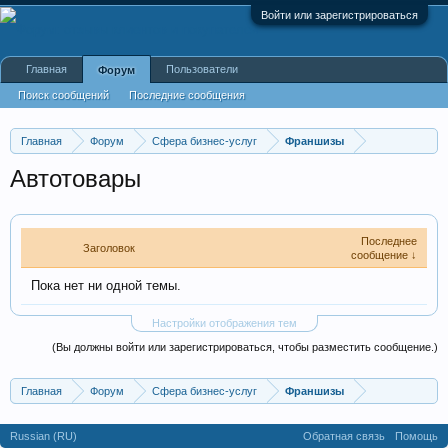
Войти или зарегистрироваться
Главная
Пользователи
Форум
Поиск сообщений
Последние сообщения
Главная
Форум
Сфера бизнес-услуг
Франшизы
Автотовары
Последнее
Заголовок
сообщение ↓
Пока нет ни одной темы.
Настройки отображения тем
(Вы должны войти или зарегистрироваться, чтобы разместить сообщение.)
Главная
Форум
Сфера бизнес-услуг
Франшизы
Russian (RU)
Обратная связь
Помощь