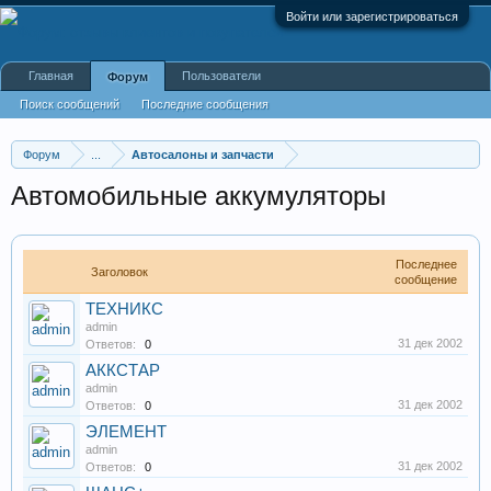
Войти или зарегистрироваться
Главная
Пользователи
Форум
Поиск сообщений
Последние сообщения
Форум
...
Автосалоны и запчасти
Автомобильные аккумуляторы
Последнее
Заголовок
сообщение
ТЕХНИКС
admin
31 дек 2002
Ответов:
0
АККСТАР
admin
31 дек 2002
Ответов:
0
ЭЛЕМЕНТ
admin
31 дек 2002
Ответов:
0