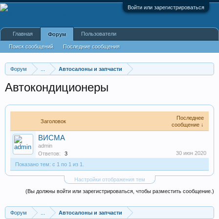
Войти или зарегистрироваться
Главная
Пользователи
Форум
Поиск сообщений
Последние сообщения
Форум
...
Автосалоны и запчасти
Автокондиционеры
Последнее
Заголовок
сообщение ↓
ВИСМА
admin
30 июн 2020
Ответов:
3
Показано тем: с 1 по 1 из 1.
Настройки отображения тем
(Вы должны войти или зарегистрироваться, чтобы разместить сообщение.)
Форум
...
Автосалоны и запчасти