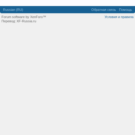
Russian (RU)
Обратная связь
Помощь
Forum software by XenForo™
Условия и правила
Перевод:
XF-Russia.ru