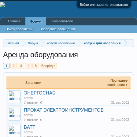
Войти или зарегистрироваться
Главная
Пользователи
Форум
Поиск сообщений
Последние сообщения
Главная
Форум
Услуги населению
Услуги для населения
Аренда оборудования
1
2
3
4
5
Вперёд >
Последнее
Заголовок
сообщение ↑
ЭНЕРГОСНАБ
admin
31 дек 2002
Ответов:
0
ПРОКАТ ЭЛЕКТРОИНСТРУМЕНТОВ
admin
31 дек 2002
Ответов:
0
ВАТТ
admin
31 дек 2002