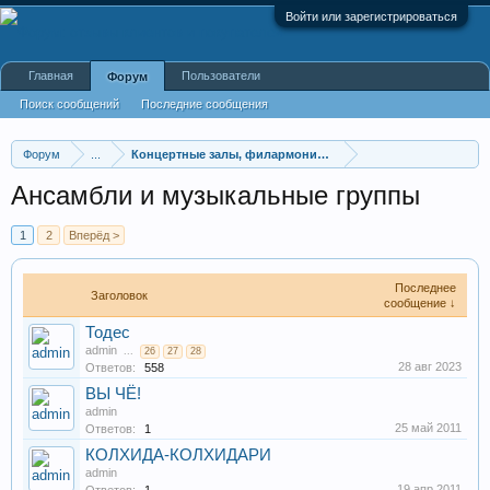
Войти или зарегистрироваться
Главная
Пользователи
Форум
Поиск сообщений
Последние сообщения
Форум
...
Концертные залы, филармонии, хоры, оркестры, капел
Ансамбли и музыкальные группы
1
2
Вперёд >
Последнее
Заголовок
сообщение ↓
Тодес
admin
...
26
27
28
28 авг 2023
Ответов:
558
ВЫ ЧЁ!
admin
25 май 2011
Ответов:
1
КОЛХИДА-КОЛХИДАРИ
admin
19 апр 2011