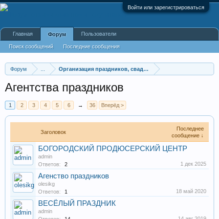
Войти или зарегистрироваться
Главная
Пользователи
Форум
Поиск сообщений
Последние сообщения
Форум
...
Организация праздников, свадеб
Агентства праздников
1
2
3
4
5
6
→
36
Вперёд >
Последнее
Заголовок
сообщение ↓
БОГОРОДСКИЙ ПРОДЮСЕРСКИЙ ЦЕНТР
admin
1 дек 2025
Ответов:
2
Агенство праздников
olesikg
18 май 2020
Ответов:
1
ВЕСЁЛЫЙ ПРАЗДНИК
admin
14 авг 2019