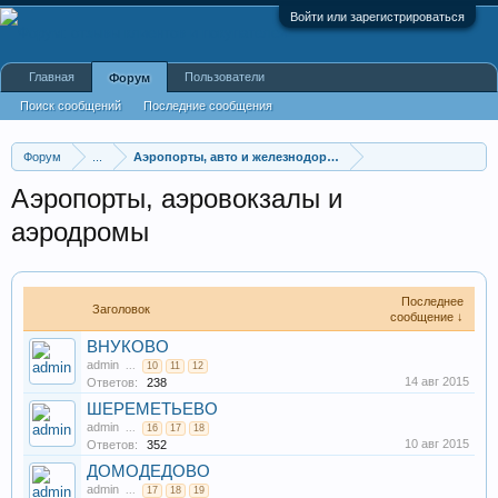
Войти или зарегистрироваться
Главная
Пользователи
Форум
Поиск сообщений
Последние сообщения
Форум
...
Аэропорты, авто и железнодорожные вокзалы
Аэропорты, аэровокзалы и
аэродромы
Последнее
Заголовок
сообщение ↓
ВНУКОВО
admin
...
10
11
12
14 авг 2015
Ответов:
238
ШЕРЕМЕТЬЕВО
admin
...
16
17
18
10 авг 2015
Ответов:
352
ДОМОДЕДОВО
admin
...
17
18
19