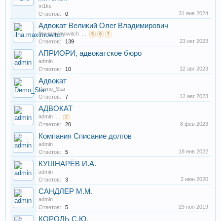
m1ks
31 янв 2024
Ответов:
0
Адвокат Великий Олег Владимирович
ilha.maximowitch
...
5
6
7
23 окт 2023
Ответов:
139
АПРИОРИ, адвокатское бюро
admin
12 авг 2023
Ответов:
10
Адвокат
Demo_Star
12 авг 2023
Ответов:
7
АДВОКАТ
admin
...
2
8 фев 2023
Ответов:
20
Компания Списание долгов
admin
18 янв 2022
Ответов:
5
КУШНАРЁВ И.А.
admin
2 июн 2020
Ответов:
3
САНДЛЕР М.М.
admin
29 ноя 2019
Ответов:
5
КОРОЛЬ С.Ю.