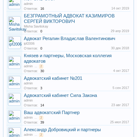
admin
14 окт 2019
Ответов:
16
БЕЗГРАМОТНЫЙ АДВОКАТ КАЗИМИРОВ
СЕРГЕЙ ВИКТОРОВИЧ
Misha Savitskay
29 апр 2019
Ответов:
0
Адвокат Регалин Владислав Валентинович
ipf2006
30 дек 2018
Ответов:
0
Князев и партнеры, Московская коллегия
адвокатов
admin
...
2
4 окт 2017
Ответов:
30
Адвокатский кабинет №201
admin
5 сен 2017
Ответов:
3
Aдвокатский кабинет Сила Закона
admin
23 авг 2017
Ответов:
14
Ваш адвокатский Партнер
admin
...
2
25 июл 2017
Ответов:
39
Александр Добровицкий и партнеры
admin
...
2