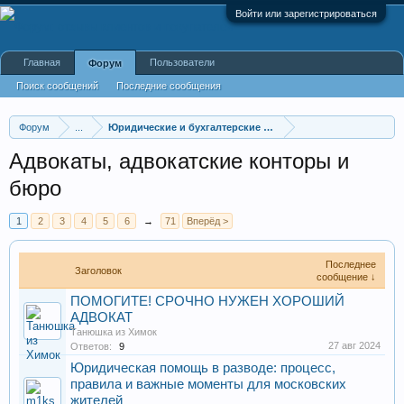
Войти или зарегистрироваться
Главная
Пользователи
Форум
Поиск сообщений
Последние сообщения
Форум
...
Юридические и бухгалтерские услуги
Адвокаты, адвокатские конторы и
бюро
1
2
3
4
5
6
→
71
Вперёд >
Последнее
Заголовок
сообщение ↓
ПОМОГИТЕ! СРОЧНО НУЖЕН ХОРОШИЙ
АДВОКАТ
Танюшка из Химок
27 авг 2024
Ответов:
9
Юридическая помощь в разводе: процесс,
правила и важные моменты для московских
жителей