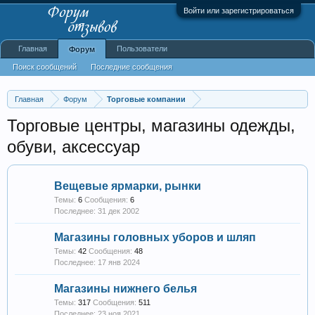
Войти или зарегистрироваться
Главная
Пользователи
Форум
Поиск сообщений
Последние сообщения
Главная
Форум
Торговые компании
Торговые центры, магазины одежды,
обуви, аксессуар
Вещевые ярмарки, рынки
Темы:
6
Сообщения:
6
31 дек 2002
Магазины головных уборов и шляп
Темы:
42
Сообщения:
48
17 янв 2024
Магазины нижнего белья
Темы:
317
Сообщения:
511
23 ноя 2021