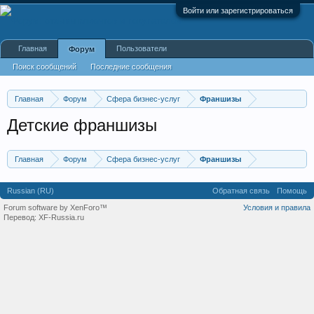
Войти или зарегистрироваться
Главная
Пользователи
Форум
Поиск сообщений
Последние сообщения
Главная
Форум
Сфера бизнес-услуг
Франшизы
Детские франшизы
Главная
Форум
Сфера бизнес-услуг
Франшизы
Russian (RU)
Обратная связь
Помощь
Forum software by XenForo™
Условия и правила
Перевод:
XF-Russia.ru