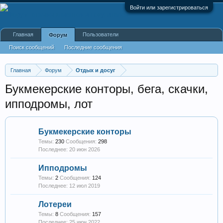
Войти или зарегистрироваться
Главная
Пользователи
Форум
Поиск сообщений
Последние сообщения
Главная
Форум
Отдых и досуг
Букмекерские конторы, бега, скачки,
ипподромы, лот
Букмекерские конторы
Темы:
230
Сообщения:
298
20 июн 2026
Ипподромы
Темы:
2
Сообщения:
124
12 июл 2019
Лотереи
Темы:
8
Сообщения:
157
25 июн 2022