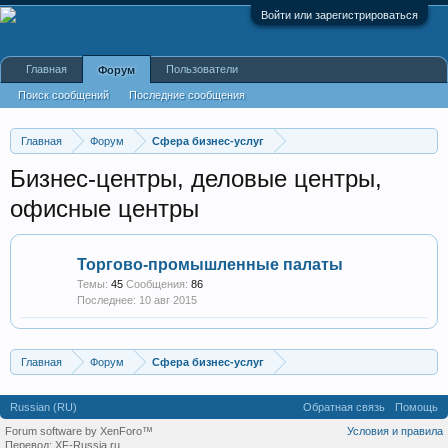
Войти или зарегистрироваться
Главная
Пользователи
Форум
Поиск сообщений
Последние сообщения
Главная
Форум
Сфера бизнес-услуг
Бизнес-центры, деловые центры,
офисные центры
Торгово-промышленные палаты
Темы:
45
Сообщения:
86
10 авг 2015
Главная
Форум
Сфера бизнес-услуг
Russian (RU)
Обратная связь
Помощь
Forum software by XenForo™
Условия и правила
Перевод:
XF-Russia.ru