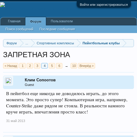
Войти или зарегистрироваться
Главная
Пользователи
Форум
Поиск сообщений
Последние сообщения
Форум
...
Спортивные комплексы
Пейнтбольные клубы
ЗАПРЕТНАЯ ЗОНА
< Назад
1
2
3
4
5
6
→
10
Вперёд >
Клим Сопоотов
Guest
В пейнтбол еще никогда не доводилось играть, до этого
момента. Это просто супер! Компьютерная игра, например,
Counter-Strike даже рядом не стояла. В реальности намного
круче играть, впечатления просто класс!
31 май 2013