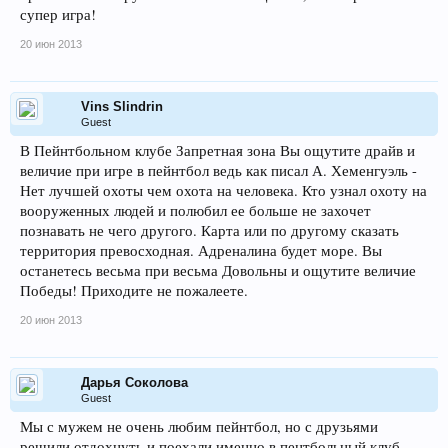
супер игра!
20 июн 2013
Vins Slindrin
Guest
В Пейнтбольном клубе Запретная зона Вы ощутите драйв и
величие при игре в пейнтбол ведь как писал А. Хеменгуэль -
Нет лучшей охоты чем охота на человека. Кто узнал охоту на
вооруженных людей и полюбил ее больше не захочет
познавать не чего другого. Карта или по другому сказать
территория превосходная. Адреналина будет море. Вы
останетесь весьма при весьма Довольны и ощутите величие
Победы! Приходите не пожалеете.
20 июн 2013
Дарья Соколова
Guest
Мы с мужем не очень любим пейнтбол, но с друзьями
решили отдохнуть и поехали именно в пентбольный клуб