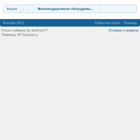
Форум
...
Железнодорожное оборудование
Russian (RU)
Обратная связь
Помощь
Forum software by XenForo™
Условия и правила
Перевод:
XF-Russia.ru