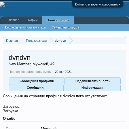
Войти или зарегистрироваться
Главная
Форум
Пользователи
Выдающиеся пользователи
Сейчас на форуме
Недавняя активность
Новые сообщения профиля
Главная
Пользователи
dvndvn
dvndvn
New Member
, Мужской, 49
Последняя активность dvndvn:
22 окт 2021
Сообщения профиля
Недавняя активность
Сообщения
Информация
Сообщения на странице профиля dvndvn пока отсутствуют.
Загрузка...
Загрузка...
О себе
Пол:
Мужской