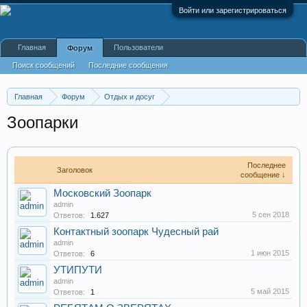
Войти или зарегистрироваться
Главная
Пользователи
Форум
Поиск сообщений
Последние сообщения
Главная
Форум
Отдых и досуг
Парки культуры, ботанические сады
Зоопарки
Последнее
Заголовок
сообщение ↓
Московский Зоопарк
admin
5 сен 2018
Ответов:
1.627
Контактный зоопарк Чудесный рай
admin
1 июн 2015
Ответов:
6
УТИПУТИ
admin
5 май 2015
Ответов:
1