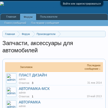
Войти или зарегистрироваться
Главная
Пользователи
Форум
Поиск сообщений
Последние сообщения
Главная
Форум
Производители
Автомобильная промышленность
Запчасти, аксессуары для
автомобилей
Последнее
Заголовок
сообщение ↓
ПЛАСТ ДИЗАЙН
admin
31 янв 2014
Ответов:
3
АВТОРАМКА-МСК
admin
19 май 2013
Ответов:
1
АВТОРАМКА
admin