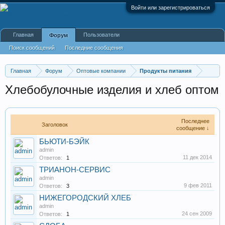
Войти или зарегистрироваться
Главная
Пользователи
Форум
Поиск сообщений
Последние сообщения
Главная
Форум
Оптовые компании
Продукты питания
Хлебобулочные изделия и хлеб оптом
Последнее
Заголовок
сообщение ↓
БЬЮТИ-БЭЙК
admin
11 дек 2014
Ответов:
1
ТРИАНОН-СЕРВИС
admin
9 фев 2011
Ответов:
3
НИЖЕГОРОДСКИЙ ХЛЕБ
admin
24 сен 2009
Ответов:
1