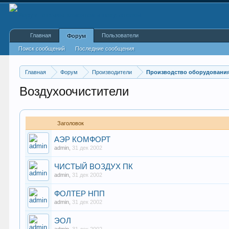
Главная
Пользователи
Форум
Поиск сообщений
Последние сообщения
Главная
Форум
Производители
Производство оборудования
Воздухоочистители
Заголовок
АЭР КОМФОРТ
admin
,
31 дек 2002
ЧИСТЫЙ ВОЗДУХ ПК
admin
,
31 дек 2002
ФОЛТЕР НПП
admin
,
31 дек 2002
ЭОЛ