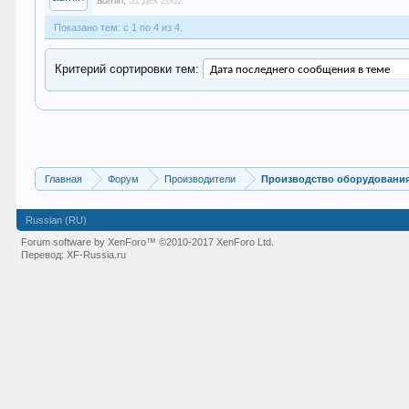
admin
,
31 дек 2002
Показано тем: с 1 по 4 из 4.
Критерий сортировки тем:
Главная
Форум
Производители
Производство оборудования
Russian (RU)
Forum software by XenForo™
©2010-2017 XenForo Ltd.
Перевод:
XF-Russia.ru