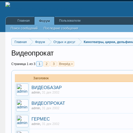
Главная
Пользователи
Форум
Поиск сообщений
Последние сообщения
Главная
Форум
Отдых и досуг
Кинотеатры, цирки, дельфин
Видеопрокат
Страница 1 из 3
1
2
3
Вперёд >
Заголовок
ВИДЕОБАЗАР
admin
,
31 дек 2002
ВИДЕОПРОКАТ
admin
,
31 дек 2002
ГЕРМЕС
admin
,
31 дек 2002