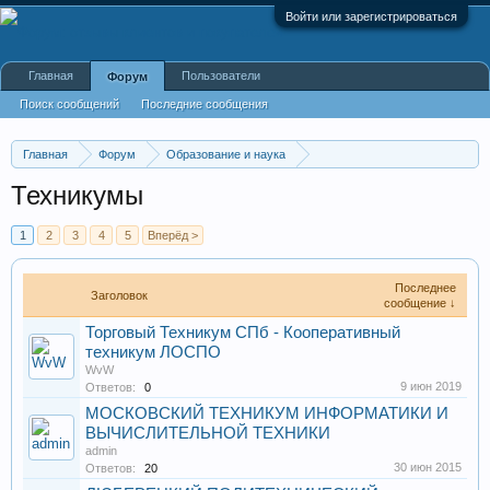
Войти или зарегистрироваться
Главная
Пользователи
Форум
Поиск сообщений
Последние сообщения
Главная
Форум
Образование и наука
Колледжи, техникумы, училища
Техникумы
1
2
3
4
5
Вперёд >
Последнее
Заголовок
сообщение ↓
Торговый Техникум СПб - Кооперативный
техникум ЛОСПО
WvW
9 июн 2019
Ответов:
0
МОСКОВСКИЙ ТЕХНИКУМ ИНФОРМАТИКИ И
ВЫЧИСЛИТЕЛЬНОЙ ТЕХНИКИ
admin
30 июн 2015
Ответов:
20