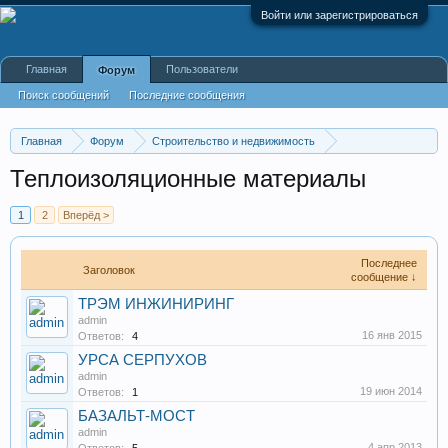
Войти или зарегистрироваться
Главная
Пользователи
Форум
Поиск сообщений
Последние сообщения
Главная
Форум
Строительство и недвижимость
Производство строительных материалов, оборудования
Теплоизоляционные материалы
1
2
Вперёд >
Последнее
Заголовок
сообщение ↓
ТРЭМ ИНЖИНИРИНГ
admin
16 янв 2015
Ответов:
4
УРСА СЕРПУХОВ
admin
19 июн 2014
Ответов:
1
БАЗАЛЬТ-МОСТ
admin
4 апр 2013