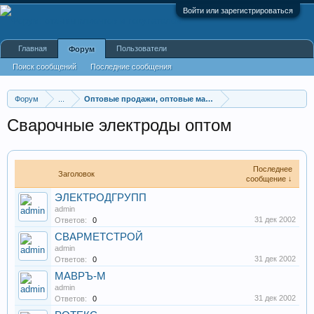
Войти или зарегистрироваться
Главная
Пользователи
Форум
Поиск сообщений
Последние сообщения
Форум
...
Оптовые продажи, оптовые магазины
Сварочные электроды оптом
Последнее
Заголовок
сообщение ↓
ЭЛЕКТРОДГРУПП
admin
31 дек 2002
Ответов:
0
СВАРМЕТСТРОЙ
admin
31 дек 2002
Ответов:
0
МАВРЪ-М
admin
31 дек 2002
Ответов:
0