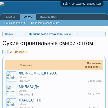
Войти или зарегистрироваться
Главная
Пользователи
Форум
Поиск сообщений
Последние сообщения
Форум
...
Производство строительных материалов, оборудования
Сухие строительные смеси оптом
1
2
Вперёд >
Последнее
Заголовок
сообщение ↓
ЖБИ-КОМПЛЕКТ 2000
admin
7 фев 2015
Ответов:
8
МИЛАВИДА
admin
10 окт 2011
Ответов:
3
ФАРВЕСТ ГК
admin
23 май 2011