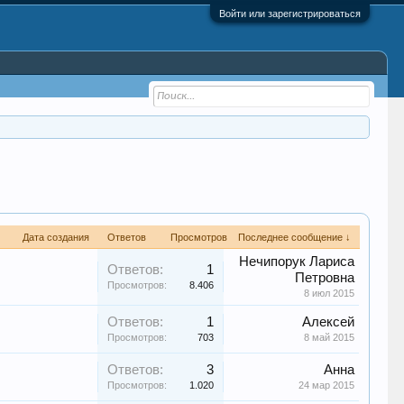
Войти или зарегистрироваться
Дата создания
Ответов
Просмотров
Последнее сообщение ↓
Нечипорук Лариса
Ответов:
1
Петровна
Просмотров:
8.406
8 июл 2015
Ответов:
1
Алексей
Просмотров:
703
8 май 2015
Ответов:
3
Анна
Просмотров:
1.020
24 мар 2015