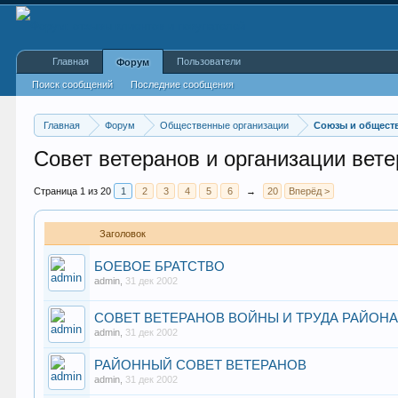
Главная
Пользователи
Форум
Поиск сообщений
Последние сообщения
Главная
Форум
Общественные организации
Союзы и общест
Совет ветеранов и организации вет
Страница 1 из 20
1
2
3
4
5
6
→
20
Вперёд >
Заголовок
БОЕВОЕ БРАТСТВО
admin
,
31 дек 2002
СОВЕТ ВЕТЕРАНОВ ВОЙНЫ И ТРУДА РАЙОНА
admin
,
31 дек 2002
РАЙОННЫЙ СОВЕТ ВЕТЕРАНОВ
admin
,
31 дек 2002