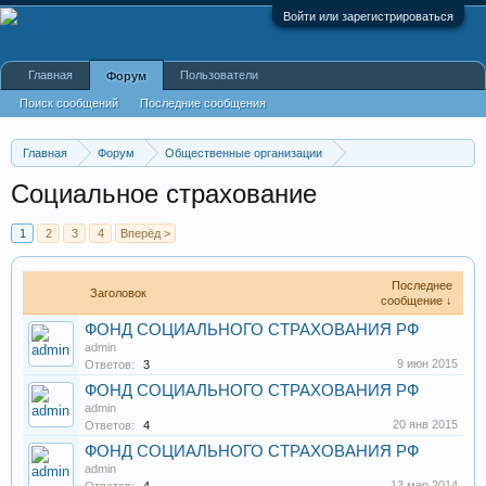
Войти или зарегистрироваться
Главная
Пользователи
Форум
Поиск сообщений
Последние сообщения
Главная
Форум
Общественные организации
Фонды, некоммерческие организации
Социальное страхование
1
2
3
4
Вперёд >
Последнее
Заголовок
сообщение ↓
ФОНД СОЦИАЛЬНОГО СТРАХОВАНИЯ РФ
admin
9 июн 2015
Ответов:
3
ФОНД СОЦИАЛЬНОГО СТРАХОВАНИЯ РФ
admin
20 янв 2015
Ответов:
4
ФОНД СОЦИАЛЬНОГО СТРАХОВАНИЯ РФ
admin
13 мар 2014