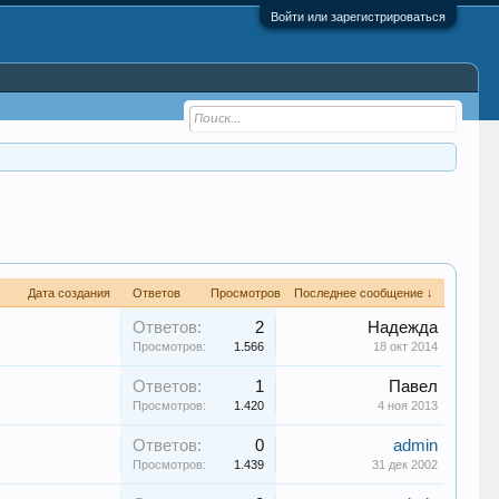
Войти или зарегистрироваться
Дата создания
Ответов
Просмотров
Последнее сообщение ↓
Ответов:
2
Надежда
Просмотров:
1.566
18 окт 2014
Ответов:
1
Павел
Просмотров:
1.420
4 ноя 2013
Ответов:
0
admin
Просмотров:
1.439
31 дек 2002