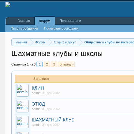
Главная
Пользователи
Форум
Поиск сообщений
Последние сообщения
Главная
Форум
Отдых и досуг
Общества и клубы по интере
Шахматные клубы и школы
Страница 1 из 3
1
2
3
Вперёд >
Заголовок
КЛИН
admin
,
31 дек 2002
ЭТЮД
admin
,
31 дек 2002
ШАХМАТНЫЙ КЛУБ
admin
,
31 дек 2002