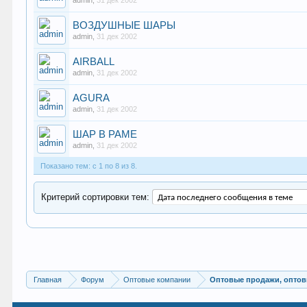
admin
,
31 дек 2002
ВОЗДУШНЫЕ ШАРЫ
admin
,
31 дек 2002
AIRBALL
admin
,
31 дек 2002
AGURA
admin
,
31 дек 2002
ШАР В РАМЕ
admin
,
31 дек 2002
Показано тем: с 1 по 8 из 8.
Критерий сортировки тем:
Главная
Форум
Оптовые компании
Оптовые продажи, оптов