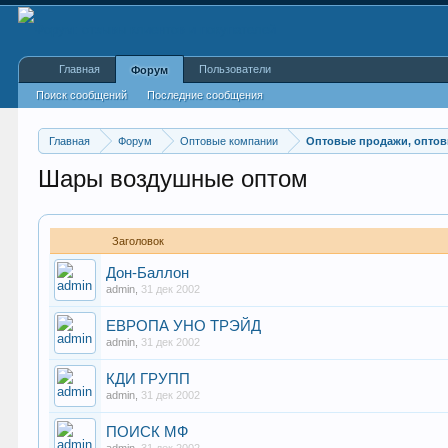
Главная
Пользователи
Форум
Поиск сообщений
Последние сообщения
Главная
Форум
Оптовые компании
Оптовые продажи, оптов
Шары воздушные оптом
Заголовок
Дон-Баллон
admin
,
31 дек 2002
ЕВРОПА УНО ТРЭЙД
admin
,
31 дек 2002
КДИ ГРУПП
admin
,
31 дек 2002
ПОИСК МФ