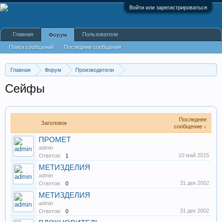
Войти или зарегистрироваться
Главная
Пользователи
Форум
Поиск сообщений
Последние сообщения
Главная
Форум
Производители
Производство оборудования, оборудование для произв
Сейфы
Последнее
Заголовок
сообщение ↓
ПРОМЕТ
admin
10 май 2015
Ответов:
1
МЕТИЗДЕЛИЯ
admin
31 дек 2002
Ответов:
0
МЕТИЗДЕЛИЯ
admin
31 дек 2002
Ответов:
0